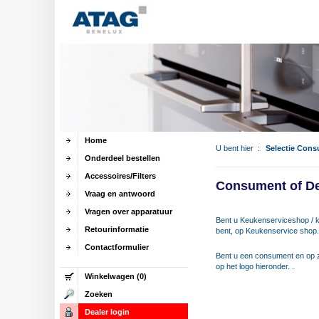
Home
U bent hier :
Selectie Cons
Onderdeel bestellen
Accessoires/Filters
Consument of De
Vraag en antwoord
Vragen over apparatuur
Bent u Keukenserviceshop / k
Retourinformatie
bent, op Keukenservice shop
Contactformulier
Bent u een consument en op zo
op het logo hieronder. .
Winkelwagen (0)
Zoeken
Dealer login