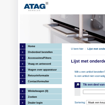
Home
U bent hier :
Lijst met ond
Onderdeel bestellen
Accessoires/Filters
Lijst met onderd
Vraag en antwoord
Vragen over apparatuur
Wilt u een artikel bestelle
Retourinformatie
Is een artikel niet voorradi
Contactformulier
Tik een deel va
Winkelwagen (0)
Zoeken
Sortering:
Dealer login