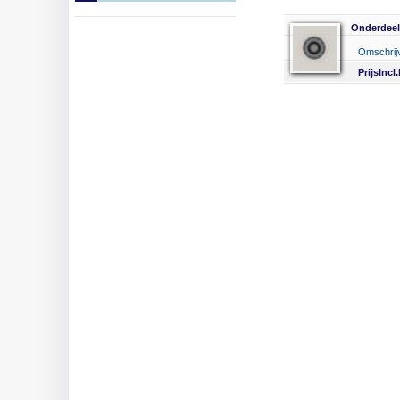
Onderdee
Omschri
PrijsIncl