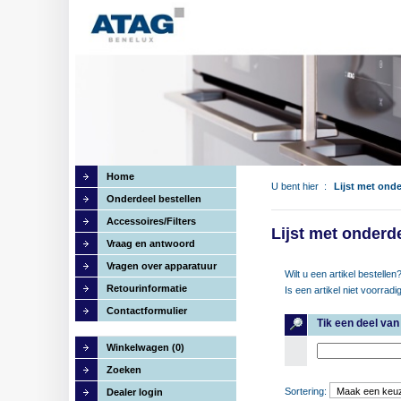
Home
U bent hier :
Lijst met ond
Onderdeel bestellen
Accessoires/Filters
Lijst met onderd
Vraag en antwoord
Vragen over apparatuur
Wilt u een artikel bestelle
Retourinformatie
Is een artikel niet voorradi
Contactformulier
Tik een deel va
Winkelwagen (0)
Zoeken
Sortering:
Dealer login