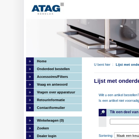
Home
U bent hier :
Lijst met ond
Onderdeel bestellen
Accessoires/Filters
Lijst met onderd
Vraag en antwoord
Vragen over apparatuur
Wilt u een artikel bestelle
Retourinformatie
Is een artikel niet voorradi
Contactformulier
Tik een deel va
Winkelwagen (0)
Zoeken
Sortering:
Dealer login