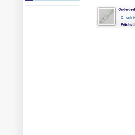
Onderdee
Omschri
PrijsIncl